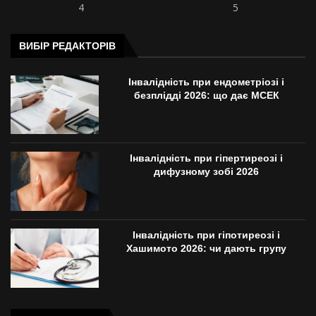
4
5
ВИБІР РЕДАКТОРІВ
Інвалідність при ендометріозі і
безплідді 2026: що дає МСЕК
Інвалідність при гіпертиреозі і
дифузному зобі 2026
Інвалідність при гіпотиреозі і
Хашимото 2026: чи дають групу