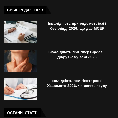
ВИБІР РЕДАКТОРІВ
Інвалідність при ендометріозі і
безплідді 2026: що дає МСЕК
Інвалідність при гіпертиреозі і
дифузному зобі 2026
Інвалідність при гіпотиреозі і
Хашимото 2026: чи дають групу
ОСТАННІ СТАТТІ