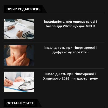
ВИБІР РЕДАКТОРІВ
Інвалідність при ендометріозі і
безплідді 2026: що дає МСЕК
Інвалідність при гіпертиреозі і
дифузному зобі 2026
Інвалідність при гіпотиреозі і
Хашимото 2026: чи дають групу
ОСТАННІ СТАТТІ