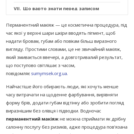
Що варто знати перед записом
Перманентний макіяж — це косметична процедура, під
час якої у верхні шари шкіри вводять пігмент, щоб
надати бровам, губам або повікам більш виразного
вигляду. Простими словами, це не звичайний макіяж,
який змивається ввечері, а довготривалий результат,
що поступово світлішає з часом,
повідомляє
sumymsek.org.ua.
Найчастіше його обирають люди, які хочуть менше
часу витрачати на щоденне фарбування, вирівняти
форму брів, додати губам відтінку або зробити погляд
виразнішим без олівця і підводки. Водночас
перманентний макіяж
не можна сприймати як дрібну
салонну послугу без ризиків, адже процедура пов’язана