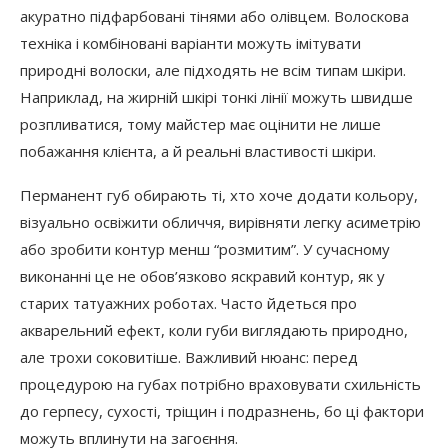
акуратно підфарбовані тінями або олівцем. Волоскова
техніка і комбіновані варіанти можуть імітувати
природні волоски, але підходять не всім типам шкіри.
Наприклад, на жирній шкірі тонкі лінії можуть швидше
розпливатися, тому майстер має оцінити не лише
побажання клієнта, а й реальні властивості шкіри.
Перманент губ обирають ті, хто хоче додати кольору,
візуально освіжити обличчя, вирівняти легку асиметрію
або зробити контур менш “розмитим”. У сучасному
виконанні це не обов’язково яскравий контур, як у
старих татуажних роботах. Часто йдеться про
акварельний ефект, коли губи виглядають природно,
але трохи соковитіше. Важливий нюанс: перед
процедурою на губах потрібно враховувати схильність
до герпесу, сухості, тріщин і подразнень, бо ці фактори
можуть вплинути на загоєння.