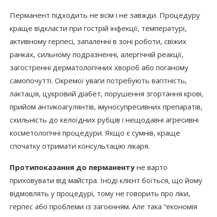
Перманент підходить не всім і не завжди. Процедуру
краще відкласти при гострій інфекції, температурі,
активному герпесі, запаленні в зоні роботи, свіжих
ранках, сильному подразненні, алергічній реакції,
загостренні дерматологічних хвороб або поганому
самопочутті. Окремої уваги потребують вагітність,
лактація, цукровий діабет, порушення згортання крові,
прийом антикоагулянтів, імуносупресивних препаратів,
схильність до келоїдних рубців і нещодавні агресивні
косметологічні процедури. Якщо є сумнів, краще
спочатку отримати консультацію лікаря.
Протипоказання до перманенту
не варто
приховувати від майстра. Іноді клієнт боїться, що йому
відмовлять у процедурі, тому не говорить про ліки,
герпес або проблеми із загоєнням. Але така “економія