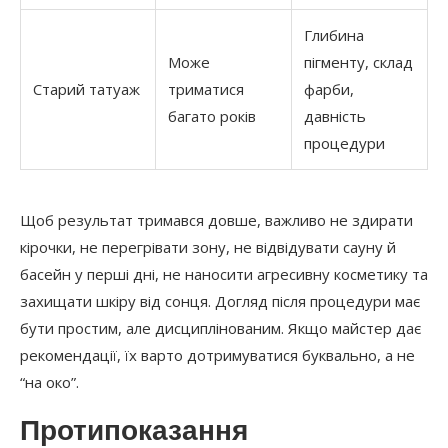
Глибина
Може
пігменту, склад
Старий татуаж
триматися
фарби,
багато років
давність
процедури
Щоб результат тримався довше, важливо не здирати
кірочки, не перегрівати зону, не відвідувати сауну й
басейн у перші дні, не наносити агресивну косметику та
захищати шкіру від сонця. Догляд після процедури має
бути простим, але дисциплінованим. Якщо майстер дає
рекомендації, їх варто дотримуватися буквально, а не
“на око”.
Протипоказання