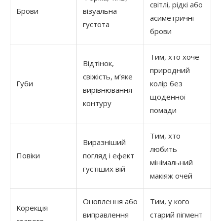
світлі, рідкі або
Брови
візуальна
асиметричні
густота
брови
Тим, хто хоче
Відтінок,
природний
свіжість, м’яке
Губи
колір без
вирівнювання
щоденної
контуру
помади
Тим, хто
Виразніший
любить
Повіки
погляд і ефект
мінімальний
густіших вій
макіяж очей
Оновлення або
Тим, у кого
Корекція
виправлення
старий пігмент
старого