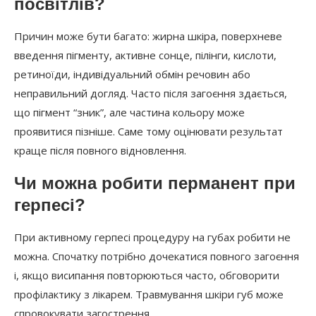
посвітлів?
Причин може бути багато: жирна шкіра, поверхневе
введення пігменту, активне сонце, пілінги, кислоти,
ретиноїди, індивідуальний обмін речовин або
неправильний догляд. Часто після загоєння здається,
що пігмент “зник”, але частина кольору може
проявитися пізніше. Саме тому оцінювати результат
краще після повного відновлення.
Чи можна робити перманент при
герпесі?
При активному герпесі процедуру на губах робити не
можна. Спочатку потрібно дочекатися повного загоєння
і, якщо висипання повторюються часто, обговорити
профілактику з лікарем. Травмування шкіри губ може
спровокувати загострення.