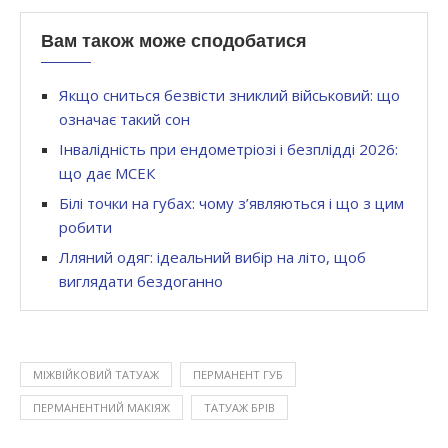
Вам також може сподобатися
Якщо сниться безвісти зниклий військовий: що
означає такий сон
Інвалідність при ендометріозі і безплідді 2026:
що дає МСЕК
Білі точки на губах: чому з’являються і що з цим
робити
Лляний одяг: ідеальний вибір на літо, щоб
виглядати бездоганно
МІЖВІЙКОВИЙ ТАТУАЖ
ПЕРМАНЕНТ ГУБ
ПЕРМАНЕНТНИЙ МАКІЯЖ
ТАТУАЖ БРІВ