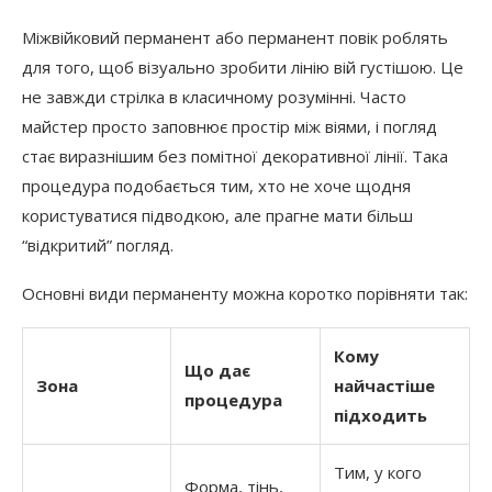
Міжвійковий перманент або перманент повік роблять
для того, щоб візуально зробити лінію вій густішою. Це
не завжди стрілка в класичному розумінні. Часто
майстер просто заповнює простір між віями, і погляд
стає виразнішим без помітної декоративної лінії. Така
процедура подобається тим, хто не хоче щодня
користуватися підводкою, але прагне мати більш
“відкритий” погляд.
Основні види перманенту можна коротко порівняти так:
Кому
Що дає
Зона
найчастіше
процедура
підходить
Тим, у кого
Форма, тінь,