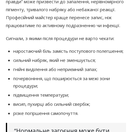
правди” може призвести до запалення, нерівномірного
пігменту, тривалого набряку або небажаної реакції.
Професійний майстер краще перенесе запис, ніж
працюватиме по активному подразненню чи інфекції.
Сигнали, з якими після процедури не варто чекати:
наростаючий біль замість поступового полегшення;
сильний набряк, який не зменшується;
гнійні виділення або неприємний запах;
почервоніння, що поширюється за межі зони
процедури;
підвищення температури;
висип, пухирці або сильний свербіж;
різке погіршення самопочуття.
“Нормальне загоєння може бути