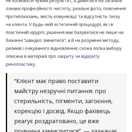
не копіювати чужий результат, а дивитися на загальні
ознаки професійності: чистоту, реальні фото, пояснення
протипоказань, якість комунікації та відсутність тиску
на клієнта. У будь-якій естетичній процедурі, як і в
пластичній хірургії, рішення має базуватися не лише на
бажанні “швидко змінитися”, а й на розумінні методу,
ризиків і очікуваного відновлення; схожа логіка вибору
описана в матеріалі про
закриту чи відкриту
ринопластику
.
“Клієнт має право поставити
майстру незручні питання: про
стерильність, пігменти, загоєння,
корекцію і досвід. Якщо фахівець
реагує роздратовано, це вже
причина замислитися”, — зазначає