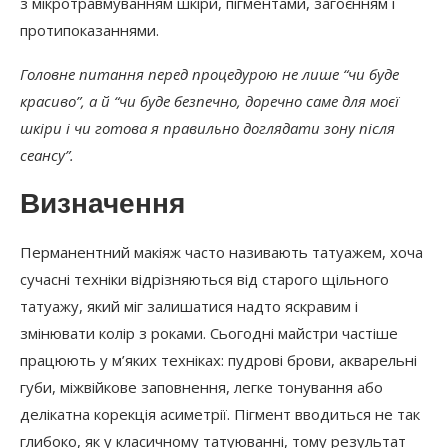
з мікротравмуванням шкіри, пігментами, загоєнням і
протипоказаннями.
Головне питання перед процедурою не лише “чи буде
красиво”, а й “чи буде безпечно, доречно саме для моєї
шкіри і чи готова я правильно доглядати зону після
сеансу”.
Визначення
Перманентний макіяж часто називають татуажем, хоча
сучасні техніки відрізняються від старого щільного
татуажу, який міг залишатися надто яскравим і
змінювати колір з роками. Сьогодні майстри частіше
працюють у м’яких техніках: пудрові брови, акварельні
губи, міжвійкове заповнення, легке тонування або
делікатна корекція асиметрії. Пігмент вводиться не так
глибоко, як у класичному татуюванні, тому результат