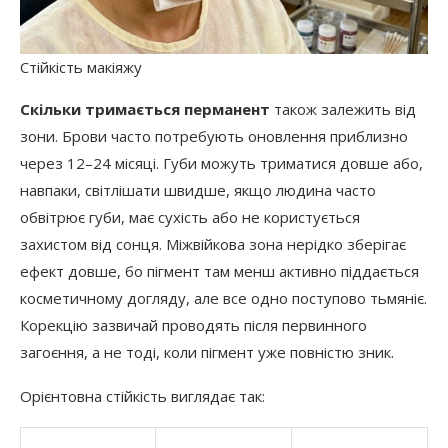
Стійкість макіяжу
Скільки тримається перманент
також залежить від
зони. Брови часто потребують оновлення приблизно
через 12–24 місяці. Губи можуть триматися довше або,
навпаки, світлішати швидше, якщо людина часто
обвітрює губи, має сухість або не користується
захистом від сонця. Міжвійкова зона нерідко зберігає
ефект довше, бо пігмент там менш активно піддається
косметичному догляду, але все одно поступово тьмяніє.
Корекцію зазвичай проводять після первинного
загоєння, а не тоді, коли пігмент уже повністю зник.
Орієнтовна стійкість виглядає так: