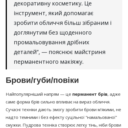
декоративну косметику. Це
інструмент, який допомагає
зробити обличчя більш зібраним і
доглянутим без щоденного
промальовування дрібних
деталей”, — пояснює майстриня
перманентного макіяжу.
Брови/губи/повіки
Найпопулярніший напрям — це
перманент брів
, адже
саме форма брів сильно впливає на вираз обличчя.
Сучасні техніки дають змогу зробити брови м’якими, не
надто темними і без ефекту суцільної “намальованої”
смужки. Пудрова техніка створює легку тінь, ніби брови