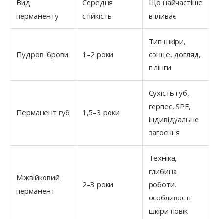
Вид
Середня
Що найчастіше
перманенту
стійкість
впливає
Тип шкіри,
Пудрові брови
1–2 роки
сонце, догляд,
пілінги
Сухість губ,
герпес, SPF,
Перманент губ
1,5–3 роки
індивідуальне
загоєння
Техніка,
глибина
Міжвійковий
2–3 роки
роботи,
перманент
особливості
шкіри повік