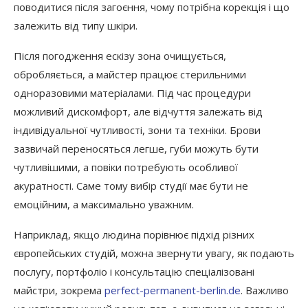
поводитися після загоєння, чому потрібна корекція і що
залежить від типу шкіри.
Після погодження ескізу зона очищується,
обробляється, а майстер працює стерильними
одноразовими матеріалами. Під час процедури
можливий дискомфорт, але відчуття залежать від
індивідуальної чутливості, зони та техніки. Брови
зазвичай переносяться легше, губи можуть бути
чутливішими, а повіки потребують особливої
акуратності. Саме тому вибір студії має бути не
емоційним, а максимально уважним.
Наприклад, якщо людина порівнює підхід різних
європейських студій, можна звернути увагу, як подають
послугу, портфоліо і консультацію спеціалізовані
майстри, зокрема
perfect-permanent-berlin.de
. Важливо