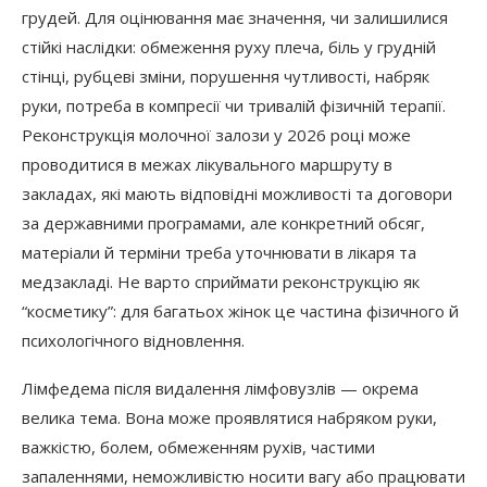
грудей. Для оцінювання має значення, чи залишилися
стійкі наслідки: обмеження руху плеча, біль у грудній
стінці, рубцеві зміни, порушення чутливості, набряк
руки, потреба в компресії чи тривалій фізичній терапії.
Реконструкція молочної залози у 2026 році може
проводитися в межах лікувального маршруту в
закладах, які мають відповідні можливості та договори
за державними програмами, але конкретний обсяг,
матеріали й терміни треба уточнювати в лікаря та
медзакладі. Не варто сприймати реконструкцію як
“косметику”: для багатьох жінок це частина фізичного й
психологічного відновлення.
Лімфедема після видалення лімфовузлів — окрема
велика тема. Вона може проявлятися набряком руки,
важкістю, болем, обмеженням рухів, частими
запаленнями, неможливістю носити вагу або працювати