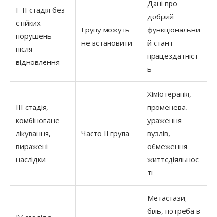
Дані про
I–II стадія без
добрий
стійких
Групу можуть
функціональни
порушень
не встановити
й стан і
після
працездатніст
відновлення
ь
Хіміотерапія,
III стадія,
променева,
комбіноване
ураження
лікування,
Часто II група
вузлів,
виражені
обмеження
наслідки
життєдіяльнос
ті
Метастази,
біль, потреба в