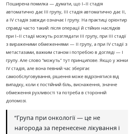
Поширена помилка — думати, що I–II стадія
автоматично дає III групу, III стадія автоматично дає II,
а IV стадія завжди означає I групу. На практиці орієнтир
справді часто такий: після операції й стійких наслідків
при I–II стадії можуть розглядати III групу, при III стадії
з вираженими обмеженнями — II групу, а при IV стадії з
метастазами, важким станом і потребою в догляді — I
групу. Але слово “можуть” тут принципове. Якщо у жінки
IV стадія, але вона певний час зберігає
самообслуговування, рішення може відрізнятися від
випадку, коли є постійний біль, виснаження, значне
обмеження рухливості та потреба в сторонній
допомозі.
“Група при онкології — це не
нагорода за перенесене лікування і