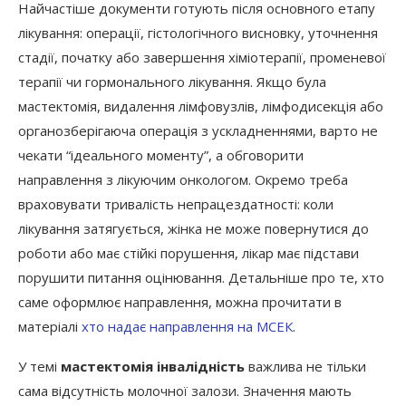
Найчастіше документи готують після основного етапу
лікування: операції, гістологічного висновку, уточнення
стадії, початку або завершення хіміотерапії, променевої
терапії чи гормонального лікування. Якщо була
мастектомія, видалення лімфовузлів, лімфодисекція або
органозберігаюча операція з ускладненнями, варто не
чекати “ідеального моменту”, а обговорити
направлення з лікуючим онкологом. Окремо треба
враховувати тривалість непрацездатності: коли
лікування затягується, жінка не може повернутися до
роботи або має стійкі порушення, лікар має підстави
порушити питання оцінювання. Детальніше про те, хто
саме оформлює направлення, можна прочитати в
матеріалі
хто надає направлення на МСЕК
.
У темі
мастектомія інвалідність
важлива не тільки
сама відсутність молочної залози. Значення мають