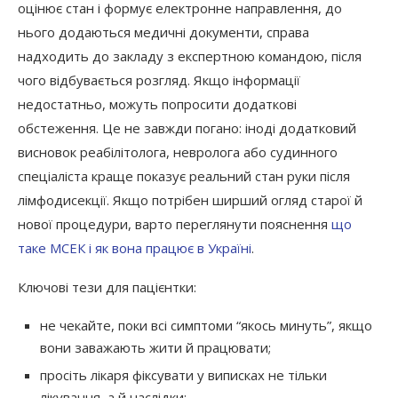
оцінює стан і формує електронне направлення, до
нього додаються медичні документи, справа
надходить до закладу з експертною командою, після
чого відбувається розгляд. Якщо інформації
недостатньо, можуть попросити додаткові
обстеження. Це не завжди погано: іноді додатковий
висновок реабілітолога, невролога або судинного
спеціаліста краще показує реальний стан руки після
лімфодисекції. Якщо потрібен ширший огляд старої й
нової процедури, варто переглянути пояснення
що
таке МСЕК і як вона працює в Україні
.
Ключові тези для пацієнтки:
не чекайте, поки всі симптоми “якось минуть”, якщо
вони заважають жити й працювати;
просіть лікаря фіксувати у виписках не тільки
лікування, а й наслідки;