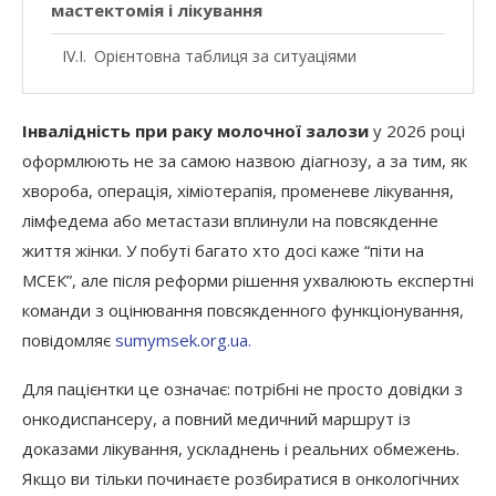
мастектомія і лікування
Орієнтовна таблиця за ситуаціями
Мастектомія, реконструкція і лімфедема
Інвалідність при раку молочної залози
у 2026 році
Хіміотерапія, променева, гормональна
оформлюють не за самою назвою діагнозу, а за тим, як
терапія
хвороба, операція, хіміотерапія, променеве лікування,
Реабілітація і психологічна підтримка
лімфедема або метастази вплинули на повсякденне
після рішення
життя жінки. У побуті багато хто досі каже “піти на
МСЕК”, але після реформи рішення ухвалюють експертні
Що зробити вже зараз
команди з оцінювання повсякденного функціонування,
повідомляє
sumymsek.org.ua.
Для пацієнтки це означає: потрібні не просто довідки з
онкодиспансеру, а повний медичний маршрут із
доказами лікування, ускладнень і реальних обмежень.
Якщо ви тільки починаєте розбиратися в онкологічних