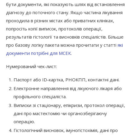
бути документи, які показують шлях від встановлення
діагнозу до поточного стану. Якщо частина лікування
проходила в різних містах або приватних клініках,
попросіть копії виписок, протоколів операції,
результатів гістології та висновків спеціалістів. Більше
про базову логіку пакета можна прочитати у статті
які
документи потрібні для МСЕК
.
Нумерований чек-лист:
Паспорт або ID-картка, РНОКПП, контактні дані.
Електронне направлення від лікуючого лікаря або
профільного спеціаліста.
Виписки зі стаціонару, епікризи, протокол операції,
дані про мастектомію чи органозберігаючу
операцію.
Гістологічний висновок, імуногістохімія, дані про