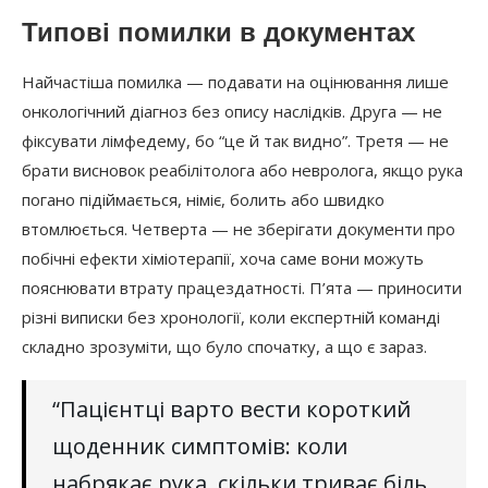
Типові помилки в документах
Найчастіша помилка — подавати на оцінювання лише
онкологічний діагноз без опису наслідків. Друга — не
фіксувати лімфедему, бо “це й так видно”. Третя — не
брати висновок реабілітолога або невролога, якщо рука
погано підіймається, німіє, болить або швидко
втомлюється. Четверта — не зберігати документи про
побічні ефекти хіміотерапії, хоча саме вони можуть
пояснювати втрату працездатності. П’ята — приносити
різні виписки без хронології, коли експертній команді
складно зрозуміти, що було спочатку, а що є зараз.
“Пацієнтці варто вести короткий
щоденник симптомів: коли
набрякає рука, скільки триває біль,