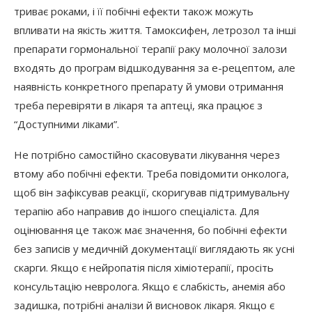
триває роками, і її побічні ефекти також можуть
впливати на якість життя. Тамоксифен, летрозол та інші
препарати гормональної терапії раку молочної залози
входять до програм відшкодування за е-рецептом, але
наявність конкретного препарату й умови отримання
треба перевіряти в лікаря та аптеці, яка працює з
“Доступними ліками”.
Не потрібно самостійно скасовувати лікування через
втому або побічні ефекти. Треба повідомити онколога,
щоб він зафіксував реакції, скоригував підтримувальну
терапію або направив до іншого спеціаліста. Для
оцінювання це також має значення, бо побічні ефекти
без записів у медичній документації виглядають як усні
скарги. Якщо є нейропатія після хіміотерапії, просіть
консультацію невролога. Якщо є слабкість, анемія або
задишка, потрібні аналізи й висновок лікаря. Якщо є