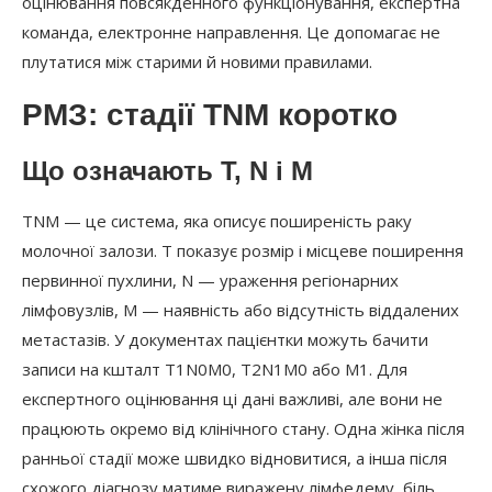
оцінювання повсякденного функціонування, експертна
команда, електронне направлення. Це допомагає не
плутатися між старими й новими правилами.
РМЗ: стадії TNM коротко
Що означають T, N і M
TNM — це система, яка описує поширеність раку
молочної залози. T показує розмір і місцеве поширення
первинної пухлини, N — ураження регіонарних
лімфовузлів, M — наявність або відсутність віддалених
метастазів. У документах пацієнтки можуть бачити
записи на кшталт T1N0M0, T2N1M0 або M1. Для
експертного оцінювання ці дані важливі, але вони не
працюють окремо від клінічного стану. Одна жінка після
ранньої стадії може швидко відновитися, а інша після
схожого діагнозу матиме виражену лімфедему, біль,