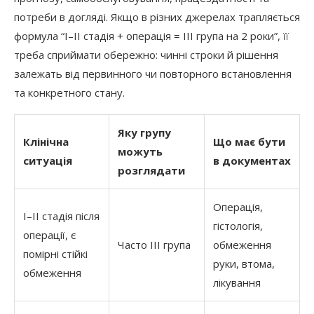
потреби в догляді. Якщо в різних джерелах трапляється
формула “I–II стадія + операція = III група на 2 роки”, її
треба сприймати обережно: чинні строки й рішення
залежать від первинного чи повторного встановлення
та конкретного стану.
Яку групу
Клінічна
Що має бути
можуть
ситуація
в документах
розглядати
Операція,
I–II стадія після
гістологія,
операції, є
Часто III група
обмеження
помірні стійкі
руки, втома,
обмеження
лікування