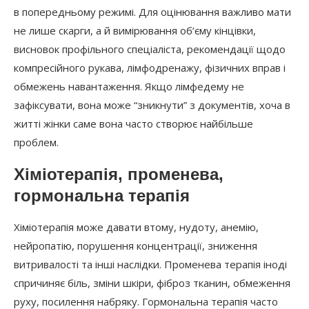
в попередньому режимі. Для оцінювання важливо мати
не лише скарги, а й вимірювання об’єму кінцівки,
висновок профільного спеціаліста, рекомендації щодо
компресійного рукава, лімфодренажу, фізичних вправ і
обмежень навантаження. Якщо лімфедему не
зафіксувати, вона може “зникнути” з документів, хоча в
житті жінки саме вона часто створює найбільше
проблем.
Хіміотерапія, променева,
гормональна терапія
Хіміотерапія може давати втому, нудоту, анемію,
нейропатію, порушення концентрації, зниження
витривалості та інші наслідки. Променева терапія іноді
спричиняє біль, зміни шкіри, фіброз тканин, обмеження
руху, посилення набряку. Гормональна терапія часто