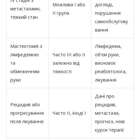
IV стадія з
Можлива I або
догляді,
метастазами,
II група
порушення
тяжкий стан
самообслугову
вання
Мастектомія з
Лімфедема,
лімфедемою
Часто III або II
об’єм руки,
та
залежно від
висновок
обмеженням
тяжкості
реабілітолога,
руки
лікування
Дані про
Рецидив або
рецидив,
прогресування
Часто II, іноді I
метастази,
після лікування
прогноз, нові
курси терапії