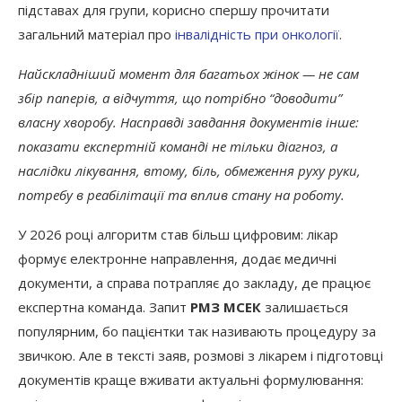
підставах для групи, корисно спершу прочитати
загальний матеріал про
інвалідність при онкології
.
Найскладніший момент для багатьох жінок — не сам
збір паперів, а відчуття, що потрібно “доводити”
власну хворобу. Насправді завдання документів інше:
показати експертній команді не тільки діагноз, а
наслідки лікування, втому, біль, обмеження руху руки,
потребу в реабілітації та вплив стану на роботу.
У 2026 році алгоритм став більш цифровим: лікар
формує електронне направлення, додає медичні
документи, а справа потрапляє до закладу, де працює
експертна команда. Запит
РМЗ МСЕК
залишається
популярним, бо пацієнтки так називають процедуру за
звичкою. Але в тексті заяв, розмові з лікарем і підготовці
документів краще вживати актуальні формулювання: