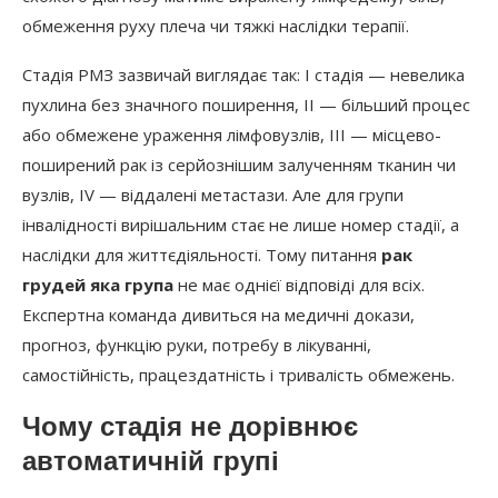
обмеження руху плеча чи тяжкі наслідки терапії.
Стадія РМЗ зазвичай виглядає так: I стадія — невелика
пухлина без значного поширення, II — більший процес
або обмежене ураження лімфовузлів, III — місцево-
поширений рак із серйознішим залученням тканин чи
вузлів, IV — віддалені метастази. Але для групи
інвалідності вирішальним стає не лише номер стадії, а
наслідки для життєдіяльності. Тому питання
рак
грудей яка група
не має однієї відповіді для всіх.
Експертна команда дивиться на медичні докази,
прогноз, функцію руки, потребу в лікуванні,
самостійність, працездатність і тривалість обмежень.
Чому стадія не дорівнює
автоматичній групі