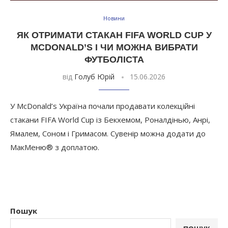
Новини
ЯК ОТРИМАТИ СТАКАН FIFA WORLD CUP У
MCDONALD’S І ЧИ МОЖНА ВИБРАТИ
ФУТБОЛІСТА
від
Голуб Юрій
15.06.2026
У McDonald’s Україна почали продавати колекційні
стакани FIFA World Cup із Бекхемом, Роналдінью, Анрі,
Ямалем, Соном і Гримасом. Сувенір можна додати до
МакМеню® з доплатою.
Пошук