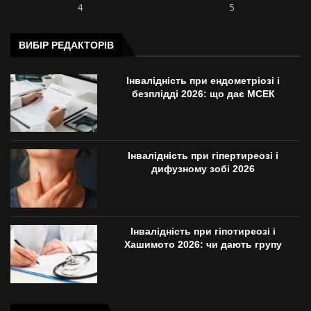
4
5
ВИБІР РЕДАКТОРІВ
Інвалідність при ендометріозі і
безплідді 2026: що дає МСЕК
Інвалідність при гіпертиреозі і
дифузному зобі 2026
Інвалідність при гіпотиреозі і
Хашимото 2026: чи дають групу