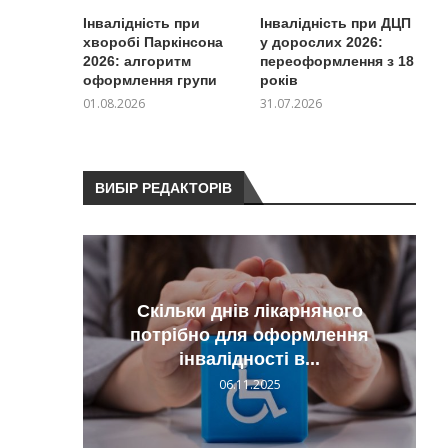
Інвалідність при
Інвалідність при ДЦП
хворобі Паркінсона
у дорослих 2026:
2026: алгоритм
переоформлення з 18
оформлення групи
років
01.08.2026
31.07.2026
ВИБІР РЕДАКТОРІВ
Скільки днів лікарняного
я на
потрібно для оформлення
 без...
інвалідності в...
06.11.2025