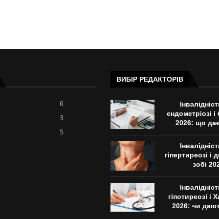
ВИБІР РЕДАКТОРІВ
6
Інвалідніс
ендометріозі і
3
2026: що да
5
Інвалідніс
гіпертиреозі і
зобі 20
Інвалідніс
гіпотиреозі і
2026: чи даю