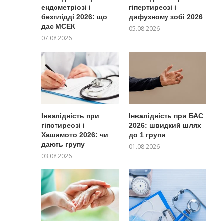
ендометріозі і
гіпертиреозі і
безплідді 2026: що
дифузному зобі 2026
дає МСЕК
05.08.2026
07.08.2026
Інвалідність при
Інвалідність при БАС
гіпотиреозі і
2026: швидкий шлях
Хашимото 2026: чи
до 1 групи
дають групу
01.08.2026
03.08.2026