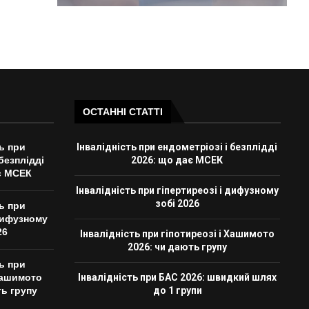
ОСТАННІ СТАТТІ
ть при
Інвалідність при ендометріозі і безплідді
 безплідді
2026: що дає МСЕК
є МСЕК
Інвалідність при гіпертиреозі і дифузному
зобі 2026
ть при
 дифузному
26
Інвалідність при гіпотиреозі і Хашимото
2026: чи дають групу
ть при
 Хашимото
Інвалідність при БАС 2026: швидкий шлях
ть групу
до 1 групи