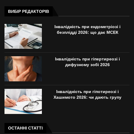
ВИБІР РЕДАКТОРІВ
Інвалідність при ендометріозі і
безплідді 2026: що дає МСЕК
Інвалідність при гіпертиреозі і
дифузному зобі 2026
Інвалідність при гіпотиреозі і
Хашимото 2026: чи дають групу
ОСТАННІ СТАТТІ