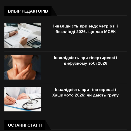
ВИБІР РЕДАКТОРІВ
Інвалідність при ендометріозі і
безплідді 2026: що дає МСЕК
Інвалідність при гіпертиреозі і
дифузному зобі 2026
Інвалідність при гіпотиреозі і
Хашимото 2026: чи дають групу
ОСТАННІ СТАТТІ