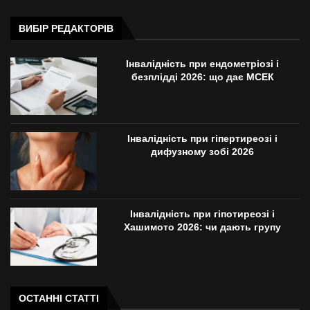
ВИБІР РЕДАКТОРІВ
Інвалідність при ендометріозі і
безплідді 2026: що дає МСЕК
Інвалідність при гіпертиреозі і
дифузному зобі 2026
Інвалідність при гіпотиреозі і
Хашимото 2026: чи дають групу
ОСТАННІ СТАТТІ