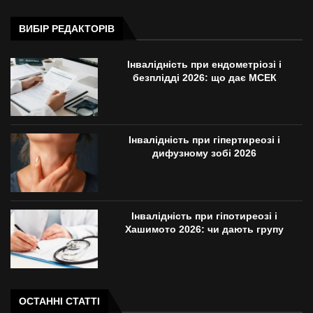
ВИБІР РЕДАКТОРІВ
Інвалідність при ендометріозі і
безплідді 2026: що дає МСЕК
Інвалідність при гіпертиреозі і
дифузному зобі 2026
Інвалідність при гіпотиреозі і
Хашимото 2026: чи дають групу
ОСТАННІ СТАТТІ